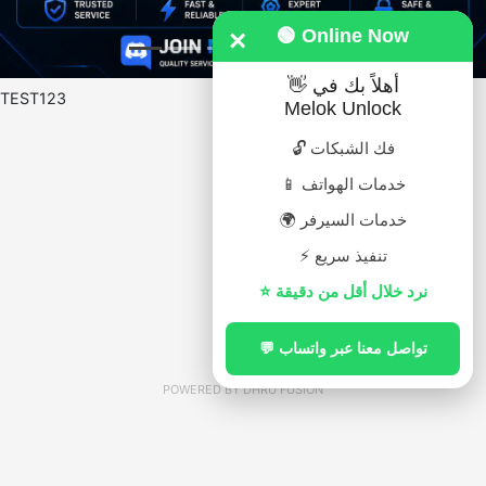
×
🟢 Online Now
👋 أهلاً بك في
TEST123
Melok Unlock
🔓 فك الشبكات
📱 خدمات الهواتف
🌍 خدمات السيرفر
⚡ تنفيذ سريع
⭐ نرد خلال أقل من دقيقة
💬 تواصل معنا عبر واتساب
POWERED BY
DHRU FUSION